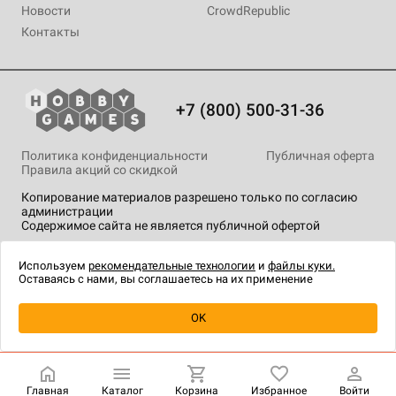
Новости
CrowdRepublic
Контакты
+7 (800) 500-31-36
Политика конфиденциальности
Публичная оферта
Правила акций со скидкой
Копирование материалов разрешено только по согласию
администрации
Содержимое сайта не является публичной офертой
На сайте Hobby Games применяются
рекомендательные
технологии
.
Используем
рекомендательные технологии
и
файлы куки.
Оставаясь с нами, вы соглашаетесь на их применение
Уведомить о наличии
OK
Главная
Каталог
Корзина
Избранное
Войти