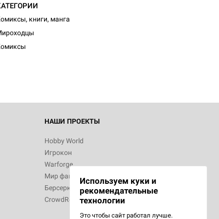
КАТЕГОРИИ
омиксы, книги, манга
d Монстры
Мироходцы
Комиксы
 Зомбицид:
НАШИ ПРОЕКТЫ
Hobby World
Игрокон
 Берсерк.
Warforge
в
Мир фантастики
Используем куки и
Берсерк
рекомендательные
CrowdRepublic
технологии
Это чтобы сайт работал лучше.