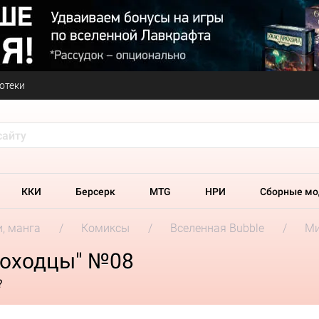
отеки
ККИ
Берсерк
MTG
НРИ
Сборные мо
и, манга
Комиксы
Вселенная Bubble
Ми
роходцы" №08
?