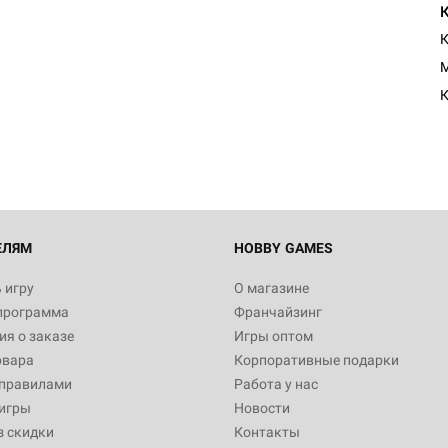
К
Настольная игра Hobby Worl
Египта
1 991
Настольная игра Hobby World
Белая смерть
12 990
ЕЛЯМ
HOBBY GAMES
 игру
О магазине
программа
Франчайзинг
Настольная игра Hobby World
я о заказе
Игры оптом
Сердце роя. Дисплей бустеро
овара
Корпоративные подарки
3 490
 правилами
Работа у нас
игры
Новости
з скидки
Контакты