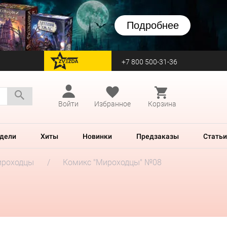
Подробнее
+7 800 500-31-36
перейти на Zvezda
Войти
Избранное
Корзина
дели
Хиты
Новинки
Предзаказы
Статьи
роходцы
Комикс "Мироходцы" №08