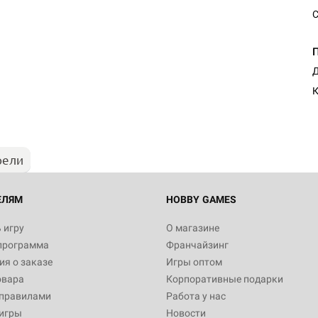
С
Д
К
рели
ЕЛЯМ
HOBBY GAMES
 игру
О магазине
программа
Франчайзинг
я о заказе
Игры оптом
овара
Корпоративные подарки
 правилами
Работа у нас
игры
Новости