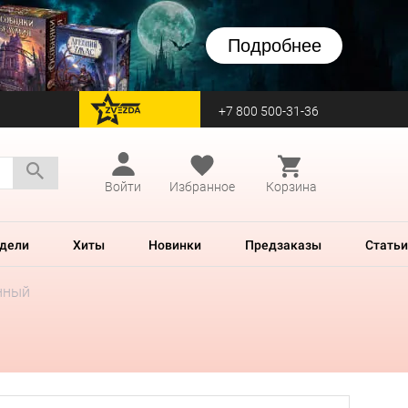
Подробнее
+7 800 500-31-36
перейти на Zvezda
Войти
Избранное
Корзина
дели
Хиты
Новинки
Предзаказы
Статьи
нный