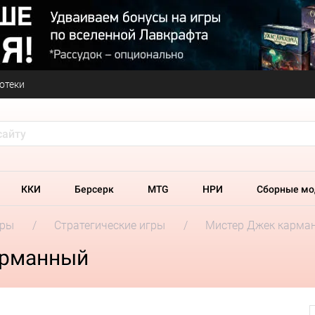
отеки
ККИ
Берсерк
MTG
НРИ
Сборные мо
гры
Стратегические игры
Мистер Джек карма
арманный