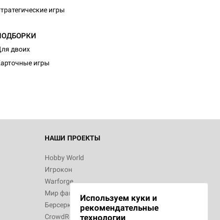
тратегические игры
ПОДБОРКИ
ля двоих
арточные игры
НАШИ ПРОЕКТЫ
Hobby World
Игрокон
Warforge
Мир фантастики
Используем куки и
Берсерк
рекомендательные
CrowdRepublic
технологии