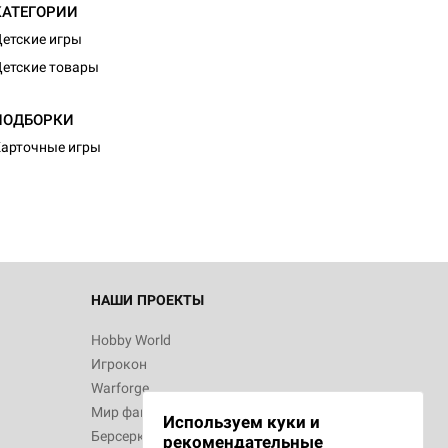
КАТЕГОРИИ
етские игры
етские товары
d Монстры
ПОДБОРКИ
арточные игры
 Зомбицид:
НАШИ ПРОЕКТЫ
Hobby World
Игрокон
 Берсерк.
Warforge
в
Мир фантастики
Используем куки и
Берсерк
рекомендательные