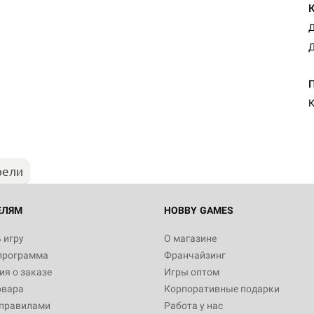
Д
Д
Настольная игра Hobby Worl
Египта
К
1 991
рели
Настольная игра Hobby World
Белая смерть
12 990
ЕЛЯМ
HOBBY GAMES
 игру
О магазине
программа
Франчайзинг
Настольная игра Hobby World
я о заказе
Игры оптом
Сердце роя. Дисплей бустеро
овара
Корпоративные подарки
3 490
 правилами
Работа у нас