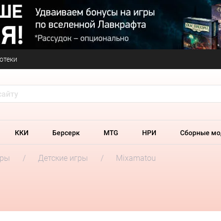
отеки
ККИ
Берсерк
MTG
НРИ
Сборные мо
гры
Детские игры
Mixamatou