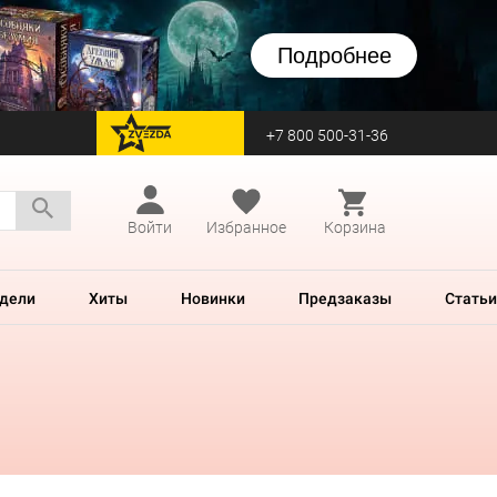
Подробнее
+7 800 500-31-36
перейти на Zvezda
Войти
Избранное
Корзина
дели
Хиты
Новинки
Предзаказы
Статьи