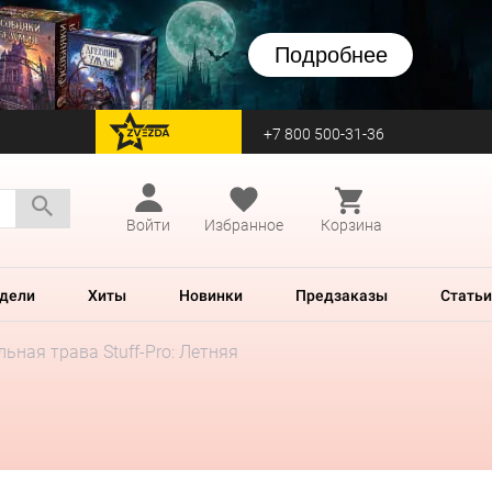
Подробнее
+7 800 500-31-36
перейти на Zvezda
Войти
Избранное
Корзина
дели
Хиты
Новинки
Предзаказы
Статьи
ьная трава Stuff-Pro: Летняя