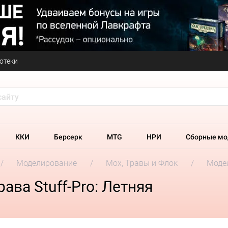
отеки
ККИ
Берсерк
MTG
НРИ
Сборные мо
Моделирование
Мох, Травы и Флок
Модел
ва Stuff-Pro: Летняя