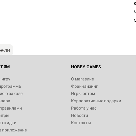
М
рели
ЕЛЯМ
HOBBY GAMES
 игру
О магазине
программа
Франчайзинг
я о заказе
Игры оптом
овара
Корпоративные подарки
 правилами
Работа у нас
игры
Новости
з скидки
Контакты
е приложение