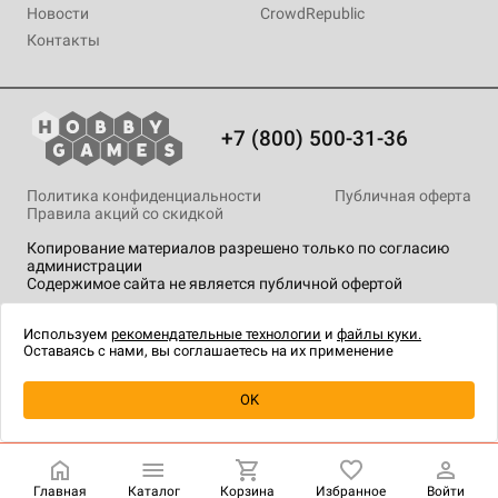
Новости
CrowdRepublic
Контакты
+7 (800) 500-31-36
Политика конфиденциальности
Публичная оферта
Правила акций со скидкой
Копирование материалов разрешено только по согласию
администрации
Содержимое сайта не является публичной офертой
На сайте Hobby Games применяются
рекомендательные
технологии
.
Используем
рекомендательные технологии
и
файлы куки.
Оставаясь с нами, вы соглашаетесь на их применение
Уведомить о наличии
OK
Главная
Каталог
Корзина
Избранное
Войти