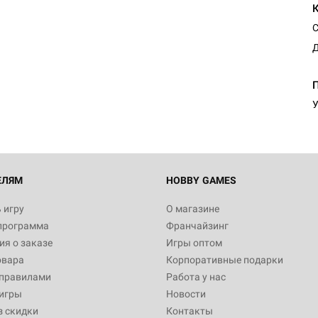
С
Д
У
ЕЛЯМ
HOBBY GAMES
 игру
О магазине
программа
Франчайзинг
я о заказе
Игры оптом
овара
Корпоративные подарки
 правилами
Работа у нас
игры
Новости
з скидки
Контакты