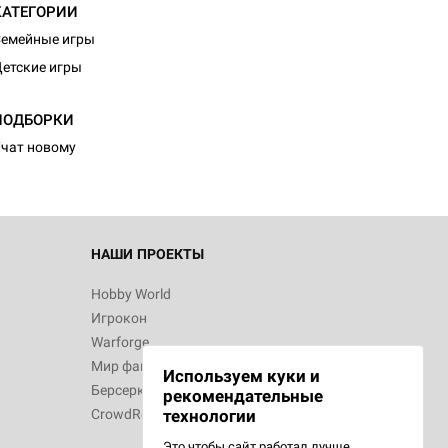
КАТЕГОРИИ
емейные игры
етские игры
ПОДБОРКИ
чат новому
НАШИ ПРОЕКТЫ
Hobby World
Игрокон
Warforge
Мир фантастики
Используем куки и
Берсерк
рекомендательные
CrowdRepublic
технологии
Это чтобы сайт работал лучше.