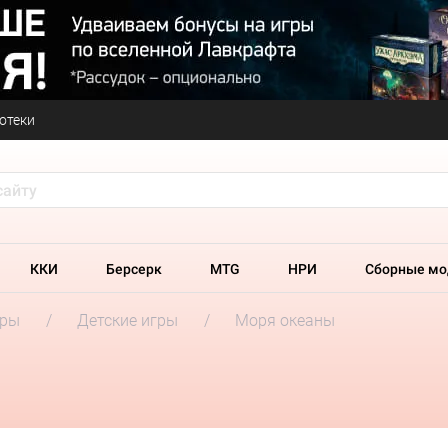
отеки
ККИ
Берсерк
MTG
НРИ
Сборные мо
гры
Детские игры
Моря океаны