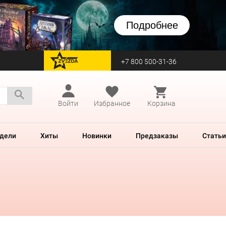
Подробнее
+7 800 500-31-36
перейти на Zvezda
Войти
Избранное
Корзина
дели
Хиты
Новинки
Предзаказы
Статьи