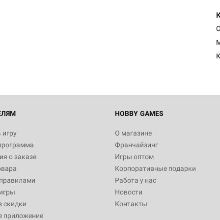
C
M
К
ЕЛЯМ
HOBBY GAMES
 игру
О магазине
программа
Франчайзинг
я о заказе
Игры оптом
овара
Корпоративные подарки
 правилами
Работа у нас
игры
Новости
з скидки
Контакты
е приложение