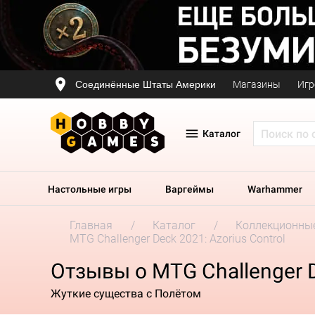
Соединённые Штаты Америки
Магазины
Игр
Каталог
Настольные игры
Варгеймы
Warhammer
Главная
Каталог
Коллекционные
MTG Challenger Deck 2021: Azorius Control
Отзывы о MTG Challenger D
Жуткие существа с Полётом