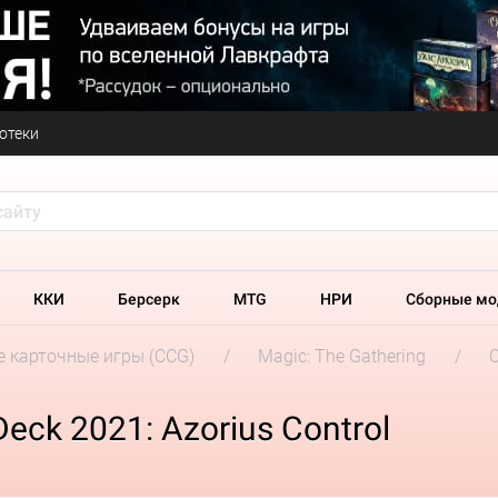
отеки
ККИ
Берсерк
MTG
НРИ
Сборные мо
 карточные игры (CCG)
Magic: The Gathering
C
eck 2021: Azorius Control