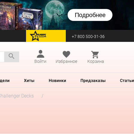
Подробнее
+7 800 500-31-36
перейти на Zvezda
Войти
Избранное
Корзина
дели
Хиты
Новинки
Предзаказы
Статьи
hallenger Decks