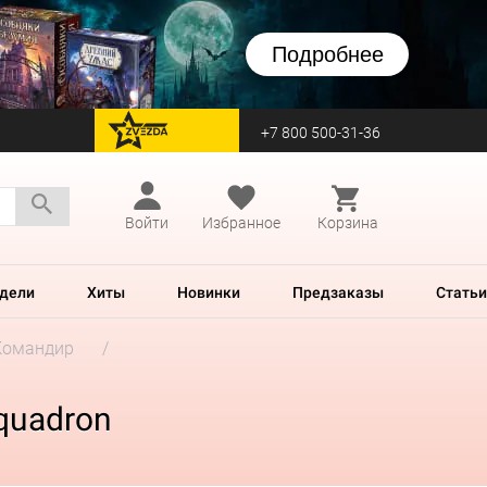
Подробнее
+7 800 500-31-36
перейти на Zvezda
Войти
Избранное
Корзина
дели
Хиты
Новинки
Предзаказы
Статьи
Командир
Squadron