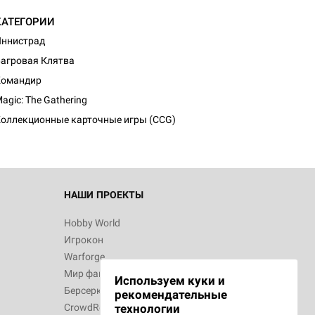
КАТЕГОРИИ
ннистрад
агровая Клятва
Командир
agic: The Gathering
оллекционные карточные игры (CCG)
НАШИ ПРОЕКТЫ
Hobby World
Игрокон
Warforge
Мир фантастики
Используем куки и
Берсерк
рекомендательные
CrowdRepublic
технологии