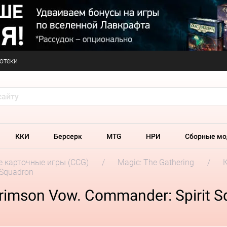
отеки
ККИ
Берсерк
MTG
НРИ
Сборные мо
 карточные игры (CCG)
Magic: The Gathering
 Squadron
Crimson Vow. Commander: Spirit 