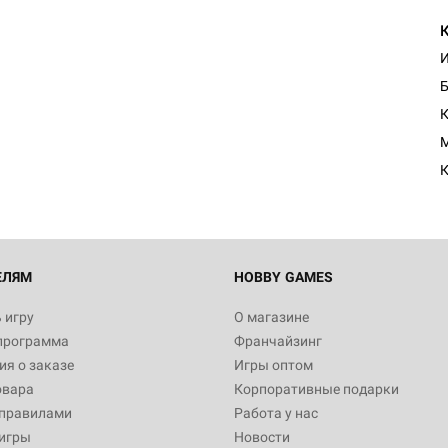
И
Б
M
К
ЕЛЯМ
HOBBY GAMES
 игру
О магазине
программа
Франчайзинг
я о заказе
Игры оптом
овара
Корпоративные подарки
 правилами
Работа у нас
игры
Новости