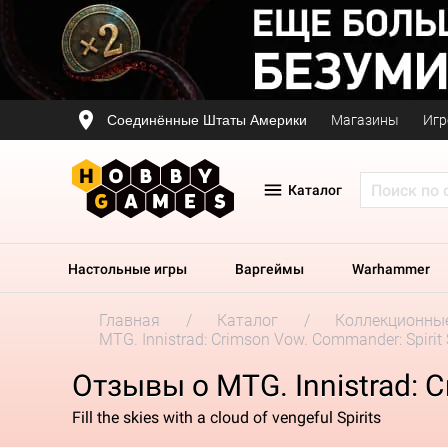
Соединённые Штаты Америки
Магазины
Игр
Каталог
Настольные игры
Варгеймы
Warhammer
Главная
Каталог
Коллекционные
MTG. Innistrad: Crimson Vow. Commander: Spirit
Отзывы о MTG. Innistrad: 
Fill the skies with a cloud of vengeful Spirits