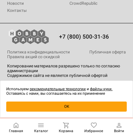
Новости
CrowdRepublic
Контакты
+7 (800) 500-31-36
Политика конфиденциальности
Публичная оферта
Правила акций со скидкой
Копирование материалов разрешено только по согласию
администрации
Содержимое сайта не является публичной офертой
На сайте Hobby Games применяются
рекомендательные
технологии
.
Используем
рекомендательные технологии
и
файлы куки.
Оставаясь с нами, вы соглашаетесь на их применение
Уведомить о наличии
OK
Главная
Каталог
Корзина
Избранное
Войти