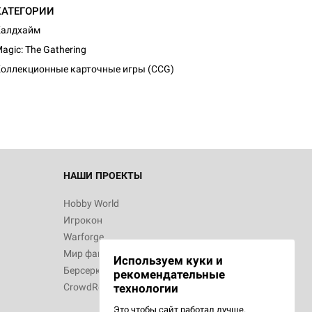
КАТЕГОРИИ
Калдхайм
agic: The Gathering
оллекционные карточные игры (CCG)
НАШИ ПРОЕКТЫ
Hobby World
Игрокон
Warforge
Мир фантастики
Используем куки и
Берсерк
рекомендательные
CrowdRepublic
технологии
Это чтобы сайт работал лучше.