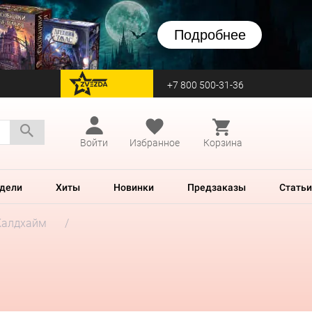
Подробнее
+7 800 500-31-36
перейти на Zvezda
Войти
Избранное
Корзина
дели
Хиты
Новинки
Предзаказы
Статьи
Калдхайм