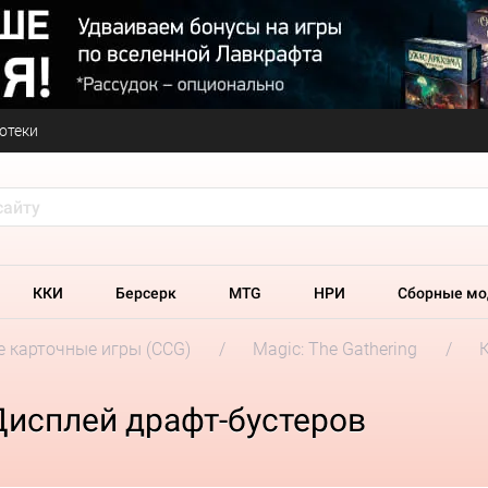
отеки
ККИ
Берсерк
MTG
НРИ
Сборные мо
 карточные игры (CCG)
Magic: The Gathering
Дисплей драфт-бустеров