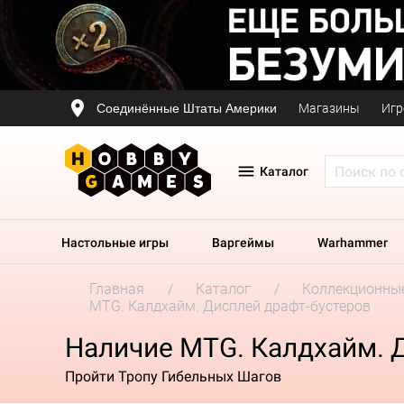
Соединённые Штаты Америки
Магазины
Игр
Каталог
Настольные игры
Варгеймы
Warhammer
Главная
Каталог
Коллекционные
MTG. Калдхайм. Дисплей драфт-бустеров
Наличие MTG. Калдхайм. 
Пройти Тропу Гибельных Шагов