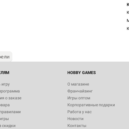
M
К
рели
ЕЛЯМ
HOBBY GAMES
 игру
О магазине
программа
Франчайзинг
я о заказе
Игры оптом
овара
Корпоративные подарки
 правилами
Работа у нас
игры
Новости
з скидки
Контакты