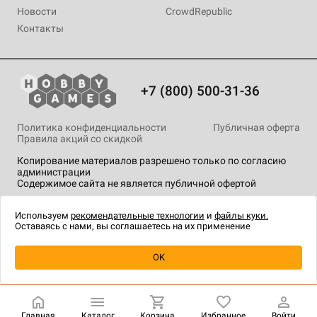
Новости
CrowdRepublic
Контакты
+7 (800) 500-31-36
Политика конфиденциальности
Публичная оферта
Правила акций со скидкой
Копирование материалов разрешено только по согласию
администрации
Содержимое сайта не является публичной офертой
На сайте Hobby Games применяются
рекомендательные
технологии
.
Используем
рекомендательные технологии
и
файлы куки.
Оставаясь с нами, вы соглашаетесь на их применение
Уведомить о наличии
OK
Главная
Каталог
Корзина
Избранное
Войти