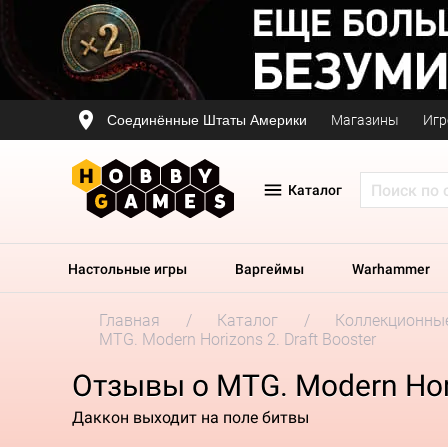
Соединённые Штаты Америки
Магазины
Игр
Каталог
Настольные игры
Варгеймы
Warhammer
Главная
Каталог
Коллекционные
MTG. Modern Horizons 2. Draft Booster
Отзывы о MTG. Modern Hori
Даккон выходит на поле битвы