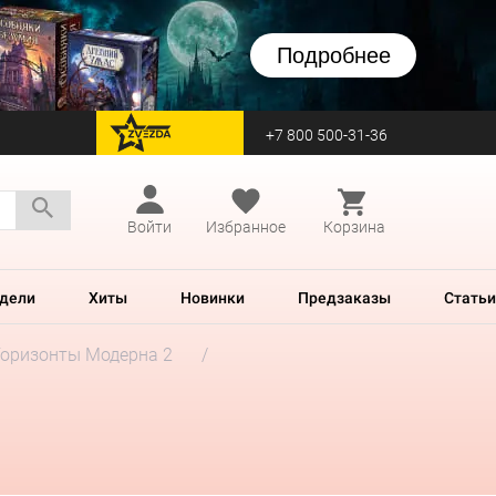
Подробнее
+7 800 500-31-36
перейти на Zvezda
Войти
Избранное
Корзина
дели
Хиты
Новинки
Предзаказы
Статьи
Горизонты Модерна 2