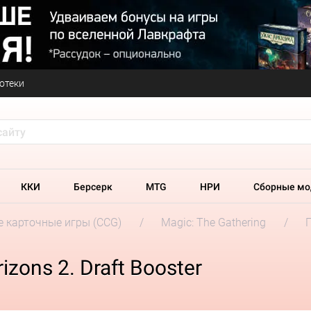
отеки
ККИ
Берсерк
MTG
НРИ
Сборные мо
 карточные игры (CCG)
Magic: The Gathering
zons 2. Draft Booster