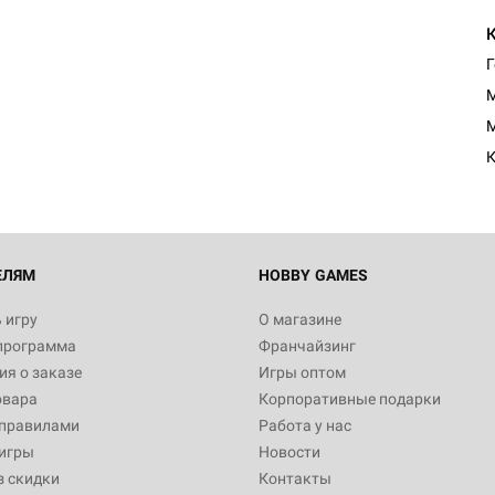
Г
Настольная игра Hobby Worl
Египта
M
1 991
M
К
Настольная игра Hobby World
Белая смерть
12 990
ЕЛЯМ
HOBBY GAMES
 игру
О магазине
программа
Франчайзинг
Настольная игра Hobby Worl
я о заказе
Игры оптом
Аркхэма. Карточная игра
овара
Корпоративные подарки
3 490
 правилами
Работа у нас
игры
Новости
з скидки
Контакты