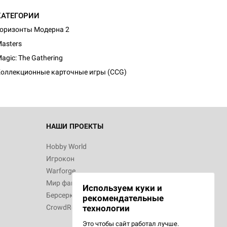
КАТЕГОРИИ
оризонты Модерна 2
d Монстры
asters
agic: The Gathering
оллекционные карточные игры (CCG)
 Зомбицид:
НАШИ ПРОЕКТЫ
Hobby World
Игрокон
d Ужас
Warforge
Мир фантастики
Используем куки и
Берсерк
рекомендательные
CrowdRepublic
технологии
Это чтобы сайт работал лучше.