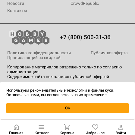
Новости
CrowdRepublic
Контакты
+7 (800) 500-31-36
Политика конфиденциальности
Публичная оферта
Правила акций со скидкой
Копирование материалов разрешено только по согласию
администрации
Содержимое сайта не является публичной офертой
На сайте Hobby Games применяются
рекомендательные
технологии
.
Используем
рекомендательные технологии
и
файлы куки.
Оставаясь с нами, вы соглашаетесь на их применение
Уведомить о наличии
OK
Главная
Каталог
Корзина
Избранное
Войти