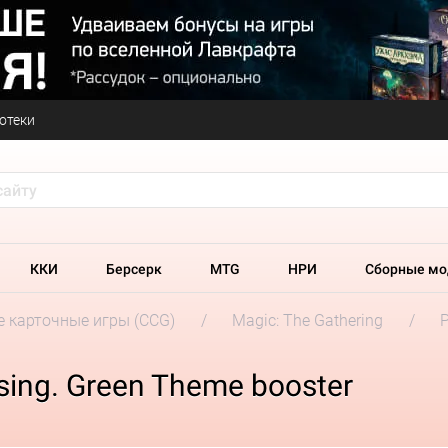
отеки
ККИ
Берсерк
MTG
НРИ
Сборные мо
 карточные игры (CCG)
Magic: The Gathering
sing. Green Theme booster