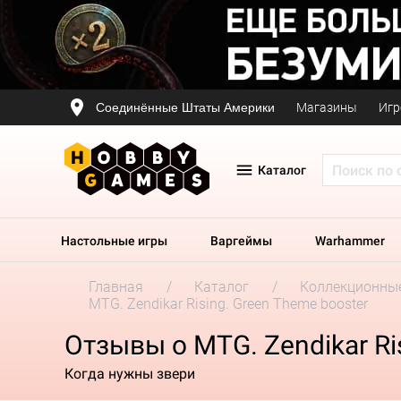
Соединённые Штаты Америки
Магазины
Игр
Каталог
Настольные игры
Варгеймы
Warhammer
Главная
Каталог
Коллекционные
MTG. Zendikar Rising. Green Theme booster
Отзывы о MTG. Zendikar Ri
Когда нужны звери