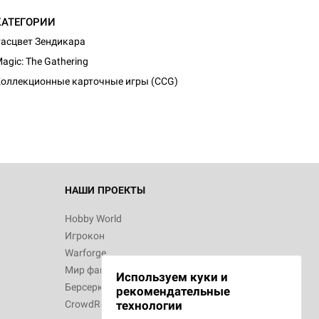
КАТЕГОРИИ
асцвет Зендикара
agic: The Gathering
оллекционные карточные игры (CCG)
НАШИ ПРОЕКТЫ
Hobby World
Игрокон
Warforge
Мир фантастики
Используем куки и
Берсерк
рекомендательные
CrowdRepublic
технологии