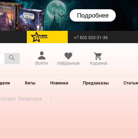
Подробнее
+7 800 500-31-36
перейти на Zvezda
Войти
Избранное
Корзина
дели
Хиты
Новинки
Предзаказы
Статьи
Расцвет Зендикара