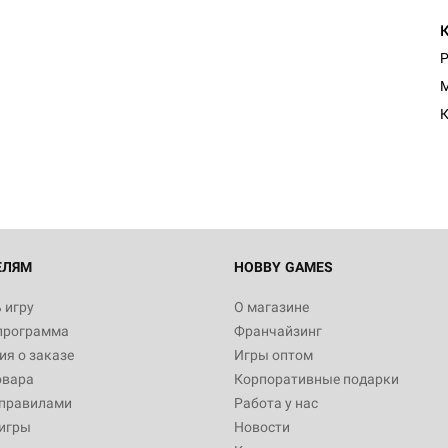
Р
M
К
ЕЛЯМ
HOBBY GAMES
 игру
О магазине
программа
Франчайзинг
я о заказе
Игры оптом
овара
Корпоративные подарки
 правилами
Работа у нас
игры
Новости