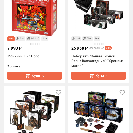
Хит
3-6
60-120
12+
1-6
90+
16+
7 990 ₽
25 958 ₽
39 930 ₽
-35%
Манчкин: Биг Босс
Набор игр "Войны Чёрной
Розы: Возрождение": "Хроники
магии"
2 отзыва
Купить
Купить