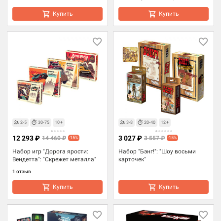
Купить
Купить
2-5
30-75
10+
3-8
20-40
12+
12 293 ₽
3 027 ₽
14 460 ₽
3 557 ₽
-15%
-15%
Набор игр "Дорога ярости:
Набор "Бэнг!": "Шоу восьми
Вендетта": "Скрежет металла"
карточек"
1 отзыв
Купить
Купить