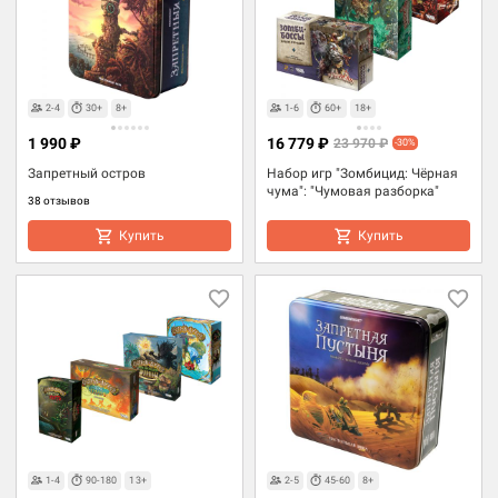
2-4
30+
8+
1-6
60+
18+
1 990 ₽
16 779 ₽
23 970 ₽
-30%
Запретный остров
Набор игр "Зомбицид: Чёрная
чума": "Чумовая разборка"
38 отзывов
Купить
Купить
1-4
90-180
13+
2-5
45-60
8+