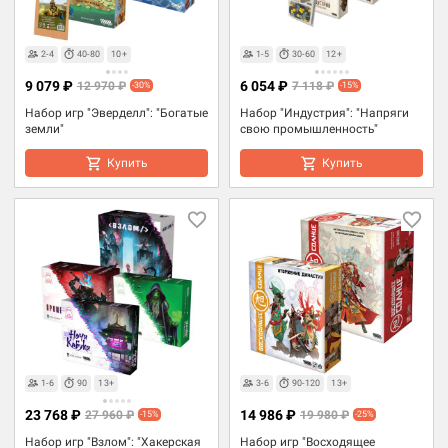
2-4
40-80
10+
1-5
30-60
12+
9 079 ₽
6 054 ₽
12 970 ₽
7 118 ₽
-30%
-15%
Набор игр "Эверделл": "Богатые
Набор "Индустрия": "Напряги
земли"
свою промышленность"
Купить
Купить
1-6
90
13+
3-6
90-120
13+
23 768 ₽
14 986 ₽
27 960 ₽
19 980 ₽
-15%
-25%
Набор игр "Взлом": "Хакерская
Набор игр "Восходящее