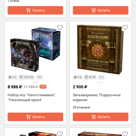
1 отзыв
Купить
Купить
3-6
120-240
13+
2-6
40-90
11+
8 986 ₽
2 900 ₽
11 980 ₽
-25%
Набор игр "Непостижимое":
Зельеварение: Подарочное
"Ужасающий круиз"
издание
20 отзывов
Купить
Купить