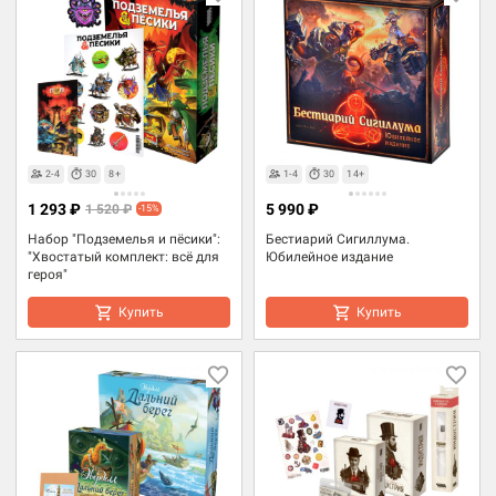
2-4
30
8+
1-4
30
14+
1 293 ₽
5 990 ₽
1 520 ₽
-15%
Набор "Подземелья и пёсики":
Бестиарий Сигиллума.
"Хвостатый комплект: всё для
Юбилейное издание
героя"
Купить
Купить