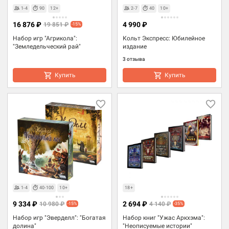
1-4
90
12+
2-7
40
10+
16 876 ₽
4 990 ₽
19 851 ₽
-15%
Набор игр "Агрикола":
Кольт Экспресс: Юбилейное
"Земледельческий рай"
издание
3 отзыва
Купить
Купить
1-4
40-100
10+
18+
9 334 ₽
2 694 ₽
10 980 ₽
4 140 ₽
-15%
-35%
Набор игр "Эверделл": "Богатая
Набор книг "Ужас Аркхэма":
долина"
"Неописуемые истории"