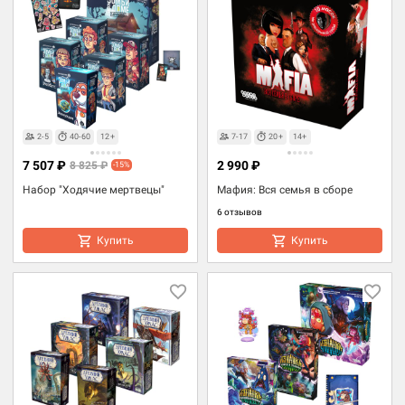
2-5
40-60
12+
7-17
20+
14+
7 507 ₽
2 990 ₽
8 825 ₽
-15%
Набор "Ходячие мертвецы"
Мафия: Вся семья в сборе
6 отзывов
Купить
Купить