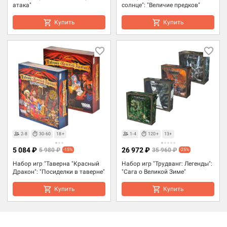
атака"
солнце": "Величие предков"
Купить
Купить
2-8
30-60
18+
1-4
120+
13+
5 084 ₽
26 972 ₽
5 980 ₽
35 960 ₽
-15%
-25%
Набор игр "Таверна "Красный
Набор игр "Трудванг: Легенды":
Дракон": "Посиделки в таверне"
"Сага о Великой Зиме"
Купить
Купить