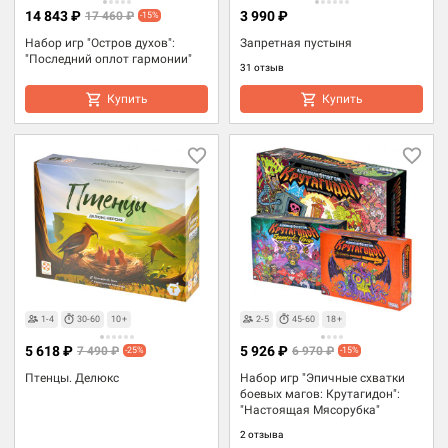
14 843 ₽
3 990 ₽
17 460 ₽
-15%
Набор игр "Остров духов":
Запретная пустыня
"Последний оплот гармонии"
31 отзыв
Купить
Купить
1-4
30-60
10+
2-5
45-60
18+
5 618 ₽
5 926 ₽
7 490 ₽
6 970 ₽
-25%
-15%
Птенцы. Делюкс
Набор игр "Эпичные схватки
боевых магов: Крутагидон":
"Настоящая Мясорубка"
2 отзыва