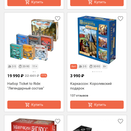
Купить
Купить
2-5
20-90
11+
Хит
2-5
30-90
8+
19 990 ₽
3 990 ₽
22 441 ₽
-11%
Набор Ticket to Ride:
Каркассон: Королевский
"Легендарный состав"
подарок
137 отзывов
Купить
Купить