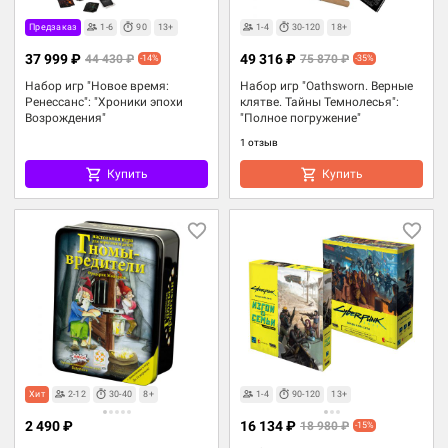
Предзаказ
1-6
90
13+
1-4
30-120
18+
37 999 ₽
49 316 ₽
44 430 ₽
75 870 ₽
-14%
-35%
Набор игр "Новое время:
Набор игр "Oathsworn. Верные
Ренессанс": "Хроники эпохи
клятве. Тайны Темнолесья":
Возрождения"
"Полное погружение"
1 отзыв
Купить
Купить
Хит
2-12
30-40
8+
1-4
90-120
13+
2 490 ₽
16 134 ₽
18 980 ₽
-15%