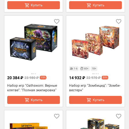
Купить
Купить
1-6
60+
18+
20 384 ₽
14 932 ₽
23 980 ₽
22 970 ₽
-15%
-35%
Набор игр "Oathsworn: Верные
Набор игр "Зомбицид": "Зомби-
клятве": "Полная экипировка"
вестерн"
Купить
Купить