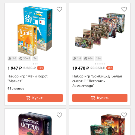
2-5
30-45
7+
1-6
60+
16+
1 947 ₽
19 470 ₽
2 289 ₽
29 950 ₽
-15%
-35%
Набор игр "Мачи Коро":
Набор игр "Зомбицид: Белая
"Магнат"
смерть": "Летопись
Зимнеграда"
95 отзывов
Купить
Купить