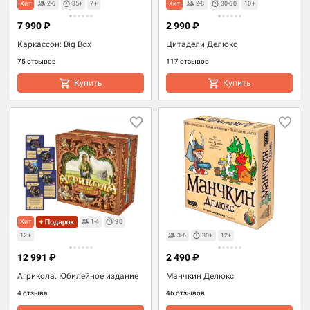
Хит
2-6
35+
7+
Хит
2-8
30-60
10+
7 990 ₽
2 990 ₽
Каркассон: Big Box
Цитадели Делюкс
75 отзывов
117 отзывов
Купить
Купить
Хит
1-4
90
12+
3-6
30+
12+
12 991 ₽
2 490 ₽
Агрикола. Юбилейное издание
Манчкин Делюкс
4 отзыва
46 отзывов