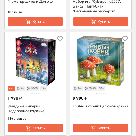
Гномы-вредители Делюкс
Набор игр "Cyberpunk 2077:
Банды Найт-Сити":
"Бесконечные разборки"
43 отзыва
Купить
Купить
Хит
2+
30-60
12+
1-4
60-90
10+
1 990 ₽
9 990 ₽
Звёздные империи.
Грибы и корни: Делюкс-издание
Подарочное издание
186 отзывов
Купить
Купить