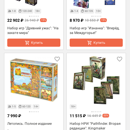
1-8
120-240
18+
1-4
60-135
10+
22 902 ₽
8 970 ₽
26 940 ₽
10 550 ₽
-15%
-15%
Набор игр "Древний ужас": "На
Набор игр "Изнанка": "Вперёд,
закате мира"
за Междугорье!"
Купить
Купить
1-5
60-120
14+
18+
7 990 ₽
11 515 ₽
16 449 ₽
-30%
Летопись. Полное издание
Набор НРИ "Pathfinder. Вторая
редакция": Kingmaker