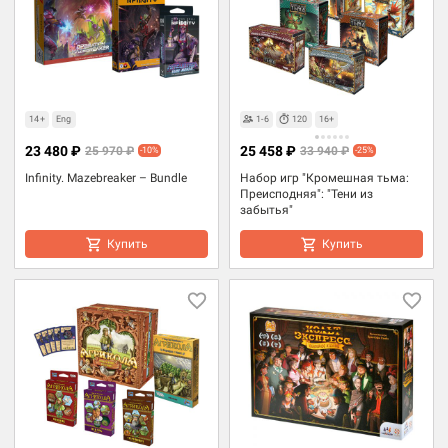
14+
Eng
1-6
120
16+
23 480 ₽
25 458 ₽
25 970 ₽
33 940 ₽
-10%
-25%
Infinity. Mazebreaker – Bundle
Набор игр "Кромешная тьма:
Преисподняя": "Тени из
забытья"
Купить
Купить