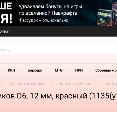
отеки
ККИ
Берсерк
MTG
НРИ
Сборные мо
Игральные кубики
Наборы кубиков
Набор
ков D6, 12 мм, красный (1135(у