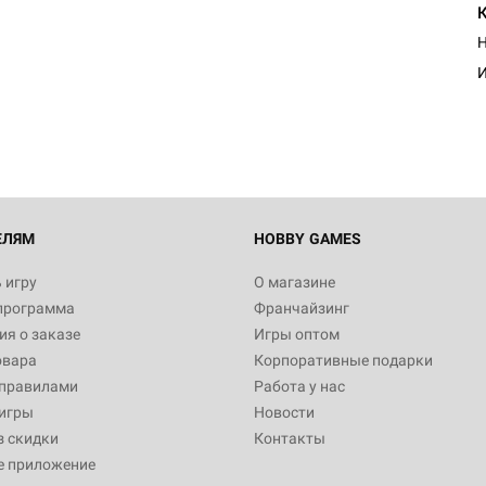
Настольная игра Hobby Worl
Н
Египта
И
1 991
Настольная игра Hobby World
Белая смерть
12 990
ЕЛЯМ
HOBBY GAMES
 игру
О магазине
программа
Франчайзинг
Настольная игра Hobby World
я о заказе
Игры оптом
Сердце роя. Дисплей бустеро
овара
Корпоративные подарки
3 490
 правилами
Работа у нас
игры
Новости
з скидки
Контакты
е приложение
Настольная игра Hobby Worl