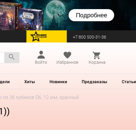
Подробнее
+7 800 500-31-36
перейти на Zvezda
Войти
Избранное
Корзина
дели
Хиты
Новинки
Предзаказы
Статьи
 из 36 кубиков D6, 12 мм, красный
1))