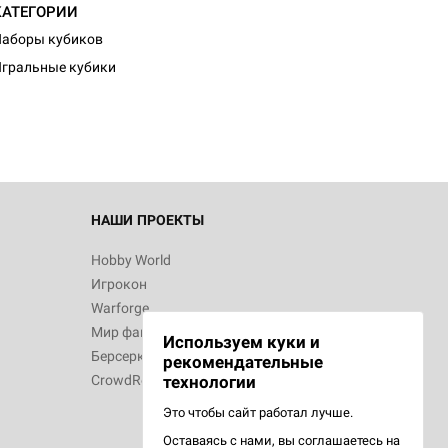
КАТЕГОРИИ
d Монстры
аборы кубиков
гральные кубики
 Зомбицид:
НАШИ ПРОЕКТЫ
Hobby World
Игрокон
 Берсерк.
Warforge
в
Мир фантастики
Используем куки и
Берсерк
рекомендательные
CrowdRepublic
технологии
Это чтобы сайт работал лучше.
Оставаясь с нами, вы соглашаетесь на
d Ужас