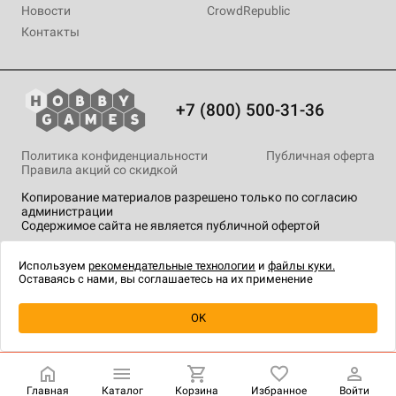
Новости
CrowdRepublic
Контакты
+7 (800) 500-31-36
Политика конфиденциальности
Публичная оферта
Правила акций со скидкой
Копирование материалов разрешено только по согласию
администрации
Содержимое сайта не является публичной офертой
На сайте Hobby Games применяются
рекомендательные
технологии
.
Используем
рекомендательные технологии
и
файлы куки.
Оставаясь с нами, вы соглашаетесь на их применение
Уведомить о наличии
OK
Главная
Каталог
Корзина
Избранное
Войти