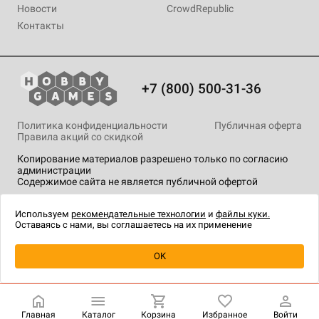
Новости
CrowdRepublic
Контакты
+7 (800) 500-31-36
Политика конфиденциальности
Публичная оферта
Правила акций со скидкой
Копирование материалов разрешено только по согласию
администрации
Содержимое сайта не является публичной офертой
На сайте Hobby Games применяются
рекомендательные
технологии
.
Используем
рекомендательные технологии
и
файлы куки.
Оставаясь с нами, вы соглашаетесь на их применение
Уведомить о наличии
OK
Главная
Каталог
Корзина
Избранное
Войти