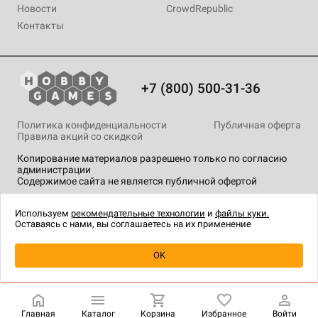
Новости
CrowdRepublic
Контакты
+7 (800) 500-31-36
Политика конфиденциальности
Публичная оферта
Правила акций со скидкой
Копирование материалов разрешено только по согласию
администрации
Содержимое сайта не является публичной офертой
На сайте Hobby Games применяются
рекомендательные
технологии
.
Используем
рекомендательные технологии
и
файлы куки.
Оставаясь с нами, вы соглашаетесь на их применение
Уведомить о наличии
OK
Главная
Каталог
Корзина
Избранное
Войти