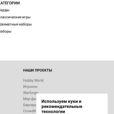
КАТЕГОРИИ
Нарды
лассические игры
d Монстры
Шахматные наборы
Наборы
 Зомбицид:
НАШИ ПРОЕКТЫ
Hobby World
Игрокон
d Ужас
Warforge
Мир фантастики
Используем куки и
Берсерк
рекомендательные
CrowdRepublic
технологии