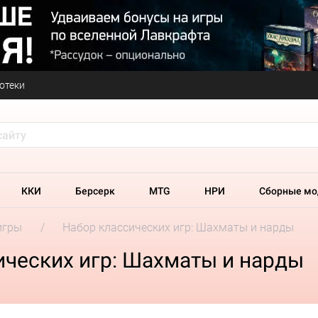
отеки
ККИ
Берсерк
MTG
НРИ
Сборные мо
игры
Набор классических игр: Шахматы и нарды
ических игр: Шахматы и нарды