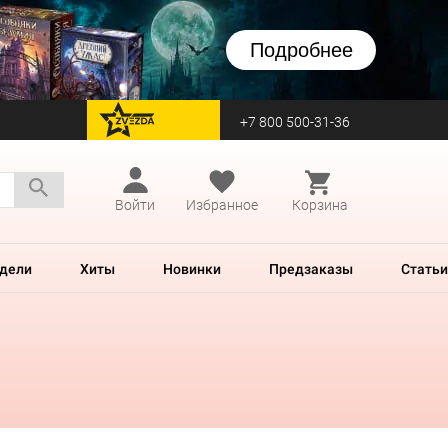
Подробнее
+7 800 500-31-36
перейти на Zvezda
Войти
Избранное
Корзина
дели
Хиты
Новинки
Предзаказы
Статьи