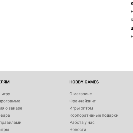
К
Настольная игра Hobby Worl
Египта
1 991
Настольная игра Hobby World
Белая смерть
12 990
ЕЛЯМ
HOBBY GAMES
 игру
О магазине
программа
Франчайзинг
Настольная игра Hobby Worl
я о заказе
Игры оптом
Аркхэма. Карточная игра
овара
Корпоративные подарки
3 490
 правилами
Работа у нас
игры
Новости