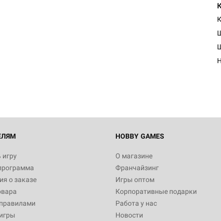
К
ЕЛЯМ
HOBBY GAMES
 игру
О магазине
программа
Франчайзинг
я о заказе
Игры оптом
овара
Корпоративные подарки
 правилами
Работа у нас
игры
Новости