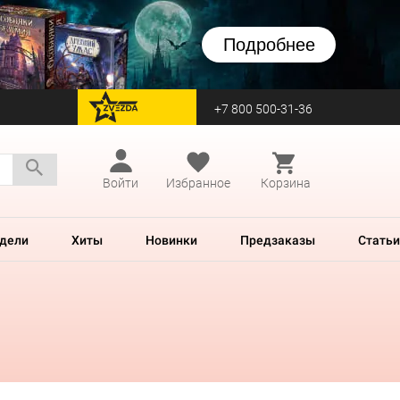
Подробнее
+7 800 500-31-36
перейти на Zvezda
Войти
Избранное
Корзина
дели
Хиты
Новинки
Предзаказы
Статьи