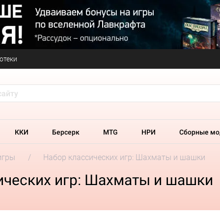
отеки
ККИ
Берсерк
MTG
НРИ
Сборные мо
игры
Набор классических игр: Шахматы и шашки
ических игр: Шахматы и шашки