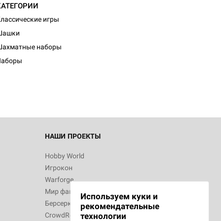
КАТЕГОРИИ
лассические игры
Шашки
Шахматные наборы
Наборы
НАШИ ПРОЕКТЫ
Hobby World
Игрокон
Warforge
Мир фантастики
Используем куки и
Берсерк
рекомендательные
CrowdRepublic
технологии