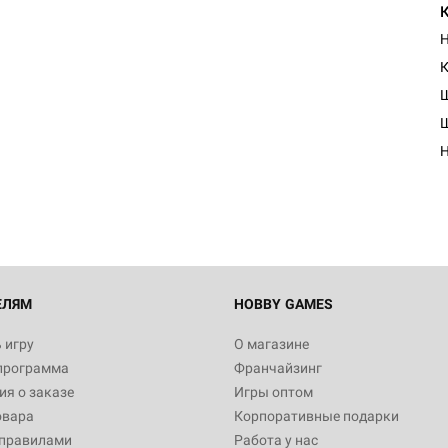
К
ЕЛЯМ
HOBBY GAMES
 игру
О магазине
программа
Франчайзинг
я о заказе
Игры оптом
овара
Корпоративные подарки
 правилами
Работа у нас