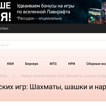
отеки
ККИ
Берсерк
MTG
НРИ
Сборные мо
игры
Набор классических игр: Шахматы, шашки и на
ких игр: Шахматы, шашки и на