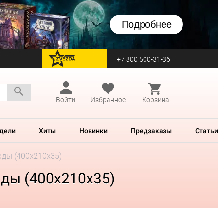
Подробнее
+7 800 500-31-36
перейти на Zvezda
Войти
Избранное
Корзина
дели
Хиты
Новинки
Предзаказы
Статьи
рды (400x210x35)
рды (400x210x35)