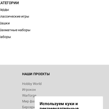
КАТЕГОРИИ
Нарды
лассические игры
Шашки
Шахматные наборы
Наборы
НАШИ ПРОЕКТЫ
Hobby World
Игрокон
Warforge
Мир фантастики
Используем куки и
Берсерк
рекомендательные