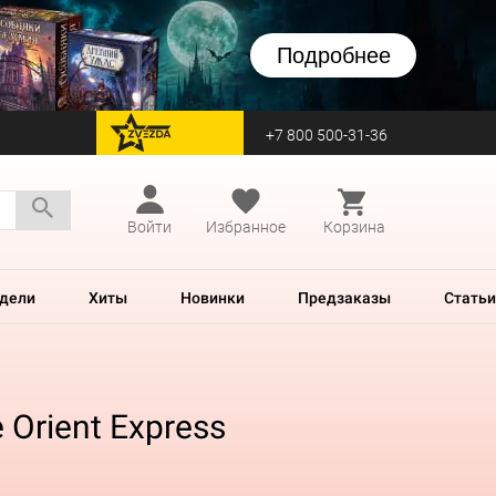
Подробнее
+7 800 500-31-36
перейти на Zvezda
Войти
Избранное
Корзина
дели
Хиты
Новинки
Предзаказы
Статьи
 Orient Express