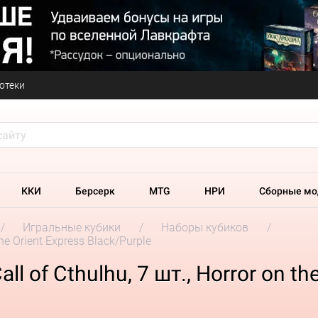
отеки
ККИ
Берсерк
MTG
НРИ
Сборные мо
Игральные кубики
Наборы кубиков
he Orient Express Black/Purple
 of Cthulhu, 7 шт., Horror on the