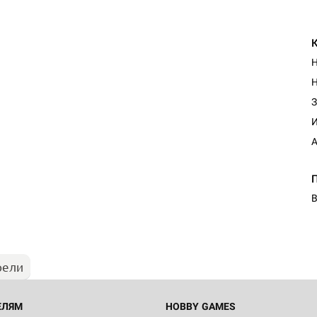
Н
Н
З
И
А
В
рели
ЕЛЯМ
HOBBY GAMES