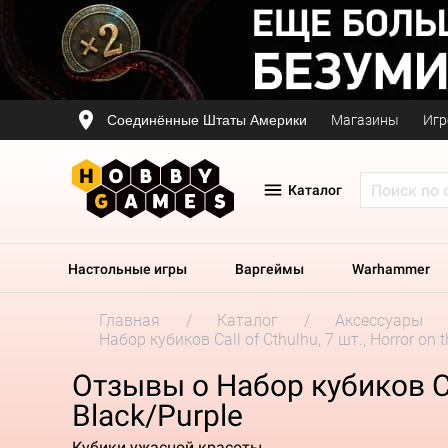
Соединённые Штаты Америки
Магазины
Игр
Каталог
Настольные игры
Варгеймы
Warhammer
Главная
Каталог
Аксессуары
Набор кубиков Call of Cthulhu, 7 шт., Horror on t
Отзывы о Набор кубиков Call
Black/Purple
Кубики ужасной красоты