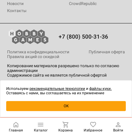
Новости
CrowdRepublic
Контакты
+7 (800) 500-31-36
Политика конфиденциальности
Публичная оферта
Правила акций со скидкой
Копирование материалов разрешено только по согласию
администрации
Содержимое сайта не является публичной офертой
На сайте Hobby Games применяются
рекомендательные
технологии
.
Используем
рекомендательные технологии
и
файлы куки.
Оставаясь с нами, вы соглашаетесь на их применение
Уведомить о наличии
OK
Главная
Каталог
Корзина
Избранное
Войти