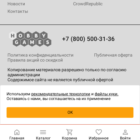
Новости
CrowdRepublic
Контакты
+7 (800) 500-31-36
Политика конфиденциальности
Публичная оферта
Правила акций со скидкой
Копирование материалов разрешено только по согласию
администрации
Содержимое сайта не является публичной офертой
На сайте Hobby Games применяются
рекомендательные
технологии
.
Используем
рекомендательные технологии
и
файлы куки.
Оставаясь с нами, вы соглашаетесь на их применение
Уведомить о наличии
OK
Главная
Каталог
Корзина
Избранное
Войти