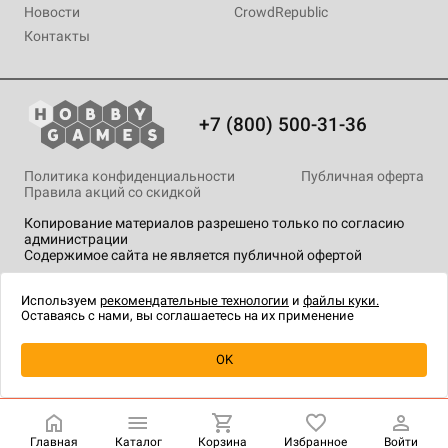
Новости
CrowdRepublic
Контакты
+7 (800) 500-31-36
Политика конфиденциальности
Публичная оферта
Правила акций со скидкой
Копирование материалов разрешено только по согласию
администрации
Содержимое сайта не является публичной офертой
На сайте Hobby Games применяются
рекомендательные
технологии
.
Используем
рекомендательные технологии
и
файлы куки.
Оставаясь с нами, вы соглашаетесь на их применение
Уведомить о наличии
OK
Главная
Каталог
Корзина
Избранное
Войти