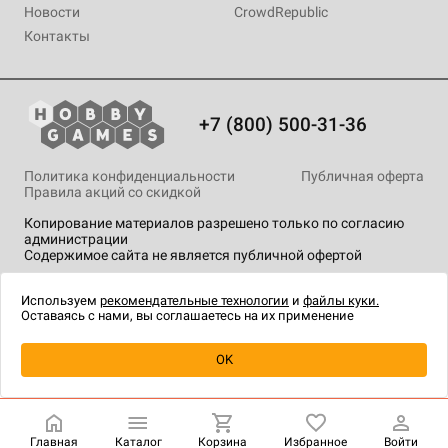
Новости
CrowdRepublic
Контакты
+7 (800) 500-31-36
Политика конфиденциальности
Публичная оферта
Правила акций со скидкой
Копирование материалов разрешено только по согласию
администрации
Содержимое сайта не является публичной офертой
На сайте Hobby Games применяются
рекомендательные
технологии
.
Используем
рекомендательные технологии
и
файлы куки.
Оставаясь с нами, вы соглашаетесь на их применение
Уведомить о наличии
OK
Главная
Каталог
Корзина
Избранное
Войти