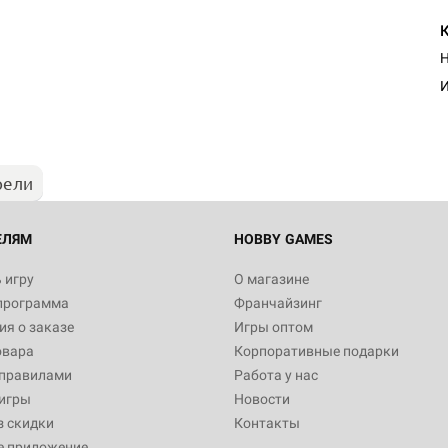
Н
И
рели
ЕЛЯМ
HOBBY GAMES
 игру
О магазине
программа
Франчайзинг
я о заказе
Игры оптом
овара
Корпоративные подарки
 правилами
Работа у нас
игры
Новости
з скидки
Контакты
е приложение