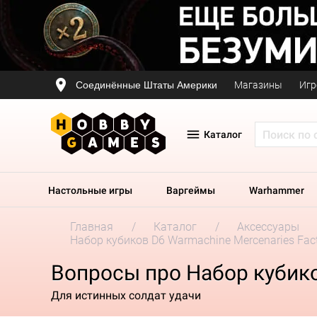
Соединённые Штаты Америки
Магазины
Игр
Каталог
Настольные игры
Варгеймы
Warhammer
Главная
Каталог
Аксессуары
Набор кубиков D6 Warmachine Mercenaries Fact
Вопросы про Набор кубиков
Для истинных солдат удачи