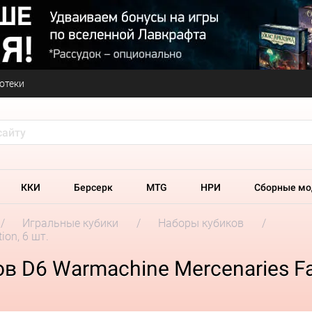
отеки
ККИ
Берсерк
MTG
НРИ
Сборные мо
Игральные кубики
Наборы кубиков
ion, 6 шт.
 D6 Warmachine Mercenaries Fac