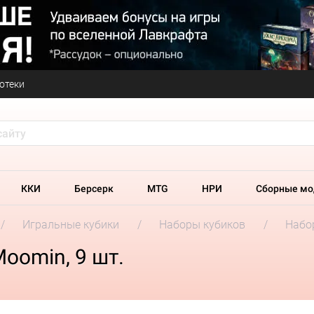
отеки
ККИ
Берсерк
MTG
НРИ
Сборные мо
Игральные кубики
Наборы кубиков
Набор
oomin, 9 шт.