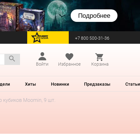
Подробнее
+7 800 500-31-36
перейти на Zvezda
Войти
Избранное
Корзина
дели
Хиты
Новинки
Предзаказы
Статьи
 кубиков Moomin, 9 шт.