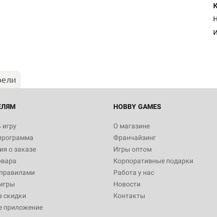
Н
И
рели
ЕЛЯМ
HOBBY GAMES
 игру
О магазине
программа
Франчайзинг
я о заказе
Игры оптом
овара
Корпоративные подарки
 правилами
Работа у нас
игры
Новости
з скидки
Контакты
е приложение