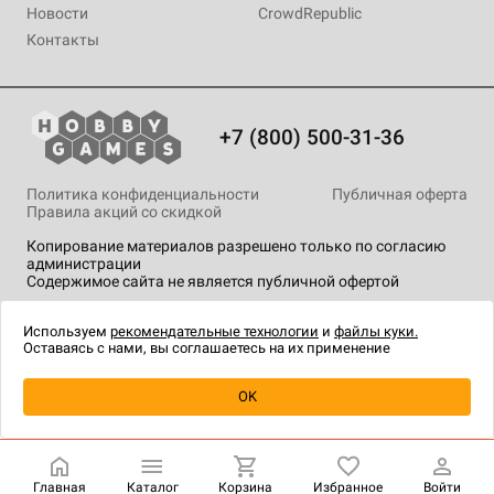
Новости
CrowdRepublic
Контакты
+7 (800) 500-31-36
Политика конфиденциальности
Публичная оферта
Правила акций со скидкой
Копирование материалов разрешено только по согласию
администрации
Содержимое сайта не является публичной офертой
На сайте Hobby Games применяются
рекомендательные
технологии
.
Используем
рекомендательные технологии
и
файлы куки.
Оставаясь с нами, вы соглашаетесь на их применение
Товар снят с продажи
OK
Главная
Каталог
Корзина
Избранное
Войти