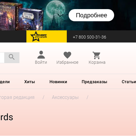
Подробнее
+7 800 500-31-36
перейти на Zvezda
Войти
Избранное
Корзина
дели
Хиты
Новинки
Предзаказы
Статьи
Вторая редакция
Аксессуары
ords