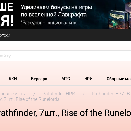
отеки
ККИ
Берсерк
MTG
НРИ
Сборные мо
олевые игры
Pathfinder. НРИ
Pathfinder. НРИ. 
, 7шт., Rise of the Runelords
hfinder, 7шт., Rise of the Runel