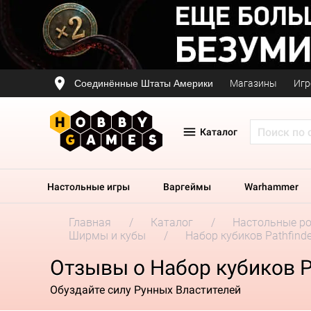
Соединённые Штаты Америки
Магазины
Игр
Каталог
Настольные игры
Варгеймы
Warhammer
Главная
Каталог
Настольные р
Ширмы и кубы
Набор кубиков Pathfinder
Отзывы о Набор кубиков Pat
Обуздайте силу Рунных Властителей