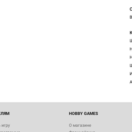
В
Н
Н
И
А
ЕЛЯМ
HOBBY GAMES
 игру
О магазине