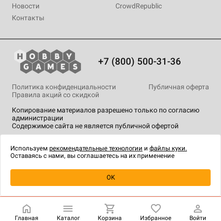
Новости
CrowdRepublic
Контакты
+7 (800) 500-31-36
Политика конфиденциальности
Публичная оферта
Правила акций со скидкой
Копирование материалов разрешено только по согласию
администрации
Содержимое сайта не является публичной офертой
На сайте Hobby Games применяются
рекомендательные
технологии
.
Используем
рекомендательные технологии
и
файлы куки.
Оставаясь с нами, вы соглашаетесь на их применение
Уведомить о наличии
OK
Главная
Каталог
Корзина
Избранное
Войти