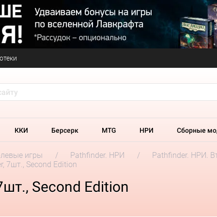
отеки
ККИ
Берсерк
MTG
НРИ
Сборные мо
олевые игры
Pathfinder. НРИ
Pathfinder. НРИ. 
, 7шт., Second Edition
7шт., Second Edition