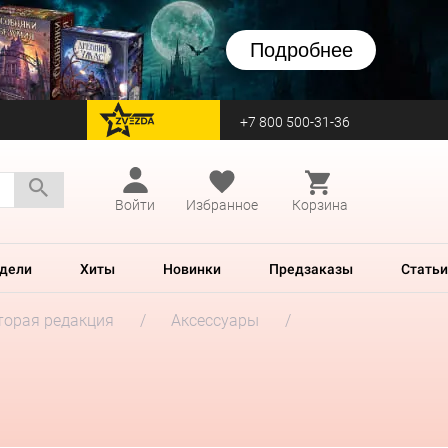
Подробнее
+7 800 500-31-36
перейти на Zvezda
Войти
Избранное
Корзина
дели
Хиты
Новинки
Предзаказы
Статьи
Вторая редакция
Аксессуары