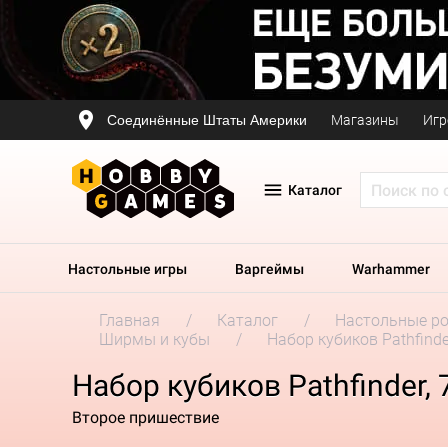
Соединённые Штаты Америки
Магазины
Игр
Каталог
Настольные игры
Варгеймы
Warhammer
Главная
Каталог
Настольные р
Ширмы и кубы
Набор кубиков Pathfinder
Набор кубиков Pathfinder, 
Второе пришествие