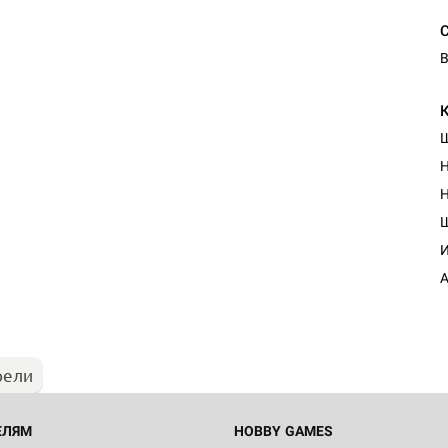
В
Н
Н
И
А
рели
ЕЛЯМ
HOBBY GAMES