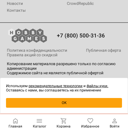
Новости
CrowdRepublic
Контакты
+7 (800) 500-31-36
Политика конфиденциальности
Публичная оферта
Правила акций со скидкой
Копирование материалов разрешено только по согласию
администрации
Содержимое сайта не является публичной офертой
На сайте Hobby Games применяются
рекомендательные
технологии
.
Используем
рекомендательные технологии
и
файлы куки.
Оставаясь с нами, вы соглашаетесь на их применение
Уведомить о наличии
OK
Главная
Каталог
Корзина
Избранное
Войти