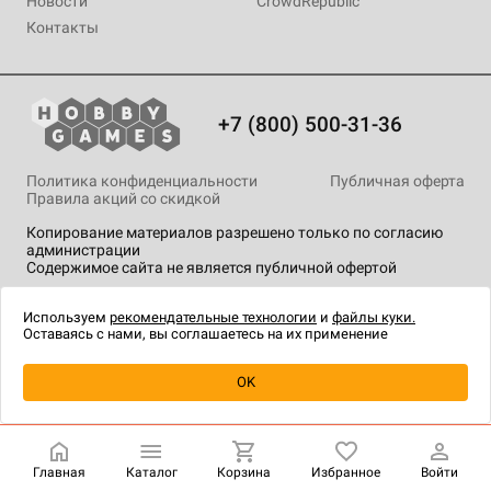
Новости
CrowdRepublic
Контакты
+7 (800) 500-31-36
Политика конфиденциальности
Публичная оферта
Правила акций со скидкой
Копирование материалов разрешено только по согласию
администрации
Содержимое сайта не является публичной офертой
На сайте Hobby Games применяются
рекомендательные
технологии
.
Используем
рекомендательные технологии
и
файлы куки.
Оставаясь с нами, вы соглашаетесь на их применение
Уведомить о наличии
OK
Главная
Каталог
Корзина
Избранное
Войти