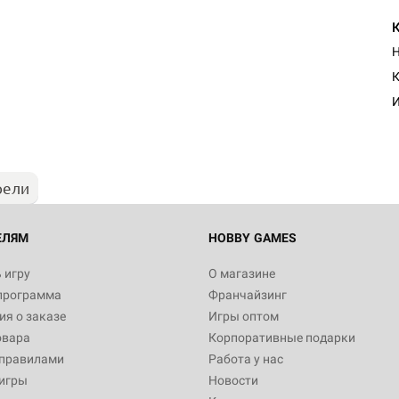
Н
Настольная игра Hobby Worl
К
Египта
И
1 991
рели
Настольная игра Hobby World
Белая смерть
12 990
ЕЛЯМ
HOBBY GAMES
 игру
О магазине
программа
Франчайзинг
Настольная игра Hobby World
я о заказе
Игры оптом
Сердце роя. Дисплей бустеро
овара
Корпоративные подарки
3 490
 правилами
Работа у нас
игры
Новости