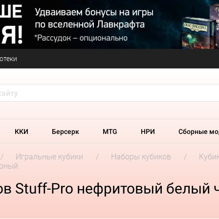
отеки
ККИ
Берсерк
MTG
НРИ
Сборные мо
Игральные кубики
Наборы кубиков
Кубик
ёрный
в Stuff-Pro нефритовый белый