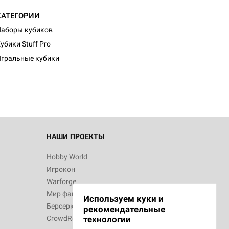
КАТЕГОРИИ
аборы кубиков
d Монстры
убики Stuff Pro
гральные кубики
 Зомбицид:
НАШИ ПРОЕКТЫ
Hobby World
Игрокон
 Берсерк.
Warforge
в
Мир фантастики
Используем куки и
Берсерк
рекомендательные
CrowdRepublic
технологии