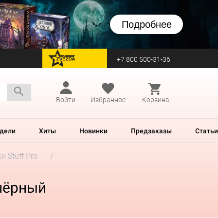
Подробнее
+7 800 500-31-36
перейти на Zvezda
Войти
Избранное
Корзина
дели
Хиты
Новинки
Предзаказы
Статьи
и Stuff Pro
 чёрный