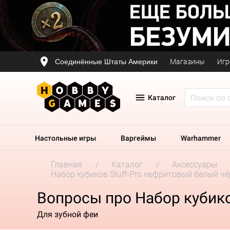
Соединённые Штаты Америки
Магазины
Игр
Каталог
Настольные игры
Варгеймы
Warhammer
Главная
Каталог
Аксессуары
Набор кубиков Stuff-Pro нефритовый белый ч
Вопросы про Набор кубико
Для зубной феи