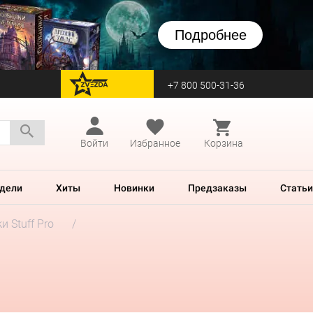
Подробнее
+7 800 500-31-36
перейти на Zvezda
Войти
Избранное
Корзина
дели
Хиты
Новинки
Предзаказы
Статьи
и Stuff Pro