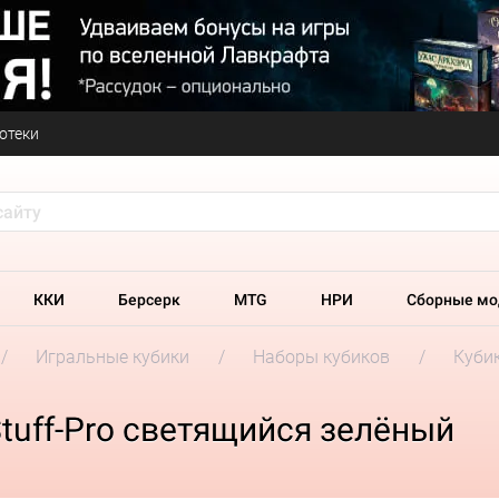
отеки
ККИ
Берсерк
MTG
НРИ
Сборные мо
Игральные кубики
Наборы кубиков
Кубик
tuff-Pro светящийся зелёный