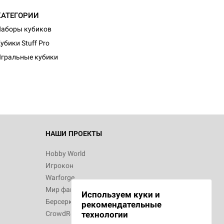
КАТЕГОРИИ
аборы кубиков
d Монстры
убики Stuff Pro
гральные кубики
 Зомбицид:
НАШИ ПРОЕКТЫ
Hobby World
Игрокон
 Берсерк.
Warforge
в
Мир фантастики
Используем куки и
Берсерк
рекомендательные
CrowdRepublic
технологии