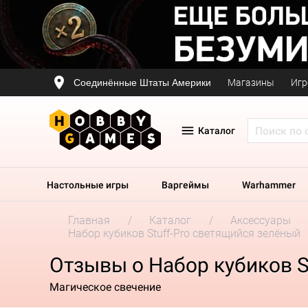
Соединённые Штаты Америки
Магазины
Игр
Каталог
Настольные игры
Варгеймы
Warhammer
Главная
Каталог
Аксессуары
Набор кубиков Stuff-Pro светящийся зелёный
Отзывы о Набор кубиков S
Магическое свечение