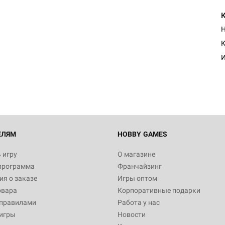
Н
Настольная игра Hobby Worl
К
Египта
И
1 991
Настольная игра Hobby World
Белая смерть
12 990
ЕЛЯМ
HOBBY GAMES
 игру
О магазине
программа
Франчайзинг
Настольная игра Hobby World
я о заказе
Игры оптом
Сердце роя. Дисплей бустеро
овара
Корпоративные подарки
3 490
 правилами
Работа у нас
игры
Новости