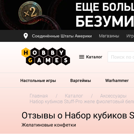
Соединённые Штаты Америки
Магазины
Игр
Каталог
Настольные игры
Варгеймы
Warhammer
Главная
Каталог
Аксессуары
Набор кубиков Stuff-Pro желе фиолетовый бе
Отзывы о Набор кубиков S
Желатиновые конфетки