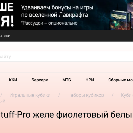
отеки
ККИ
Берсерк
MTG
НРИ
Сборные мо
Игральные кубики
Наборы кубиков
Кубик
лый
tuff-Pro желе фиолетовый белы