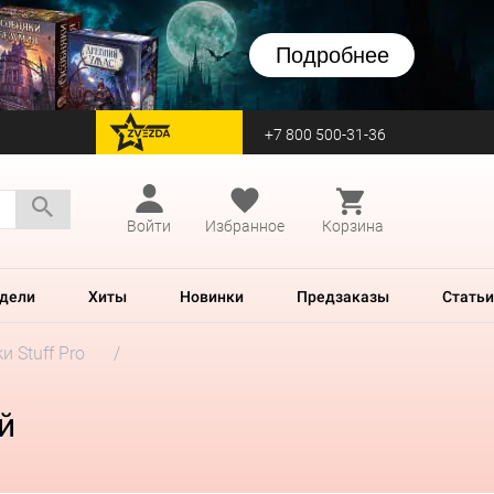
Подробнее
+7 800 500-31-36
перейти на Zvezda
Войти
Избранное
Корзина
дели
Хиты
Новинки
Предзаказы
Статьи
и Stuff Pro
й