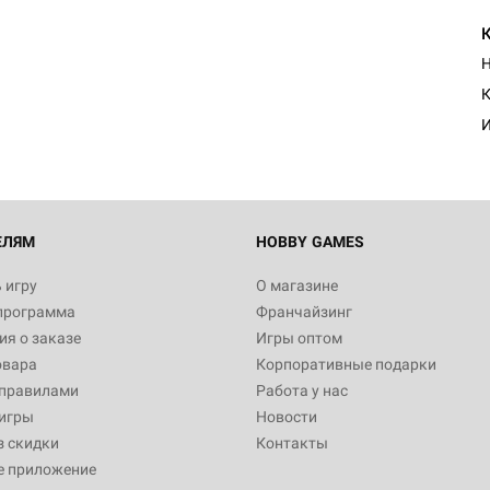
Н
К
И
ЕЛЯМ
HOBBY GAMES
 игру
О магазине
программа
Франчайзинг
я о заказе
Игры оптом
овара
Корпоративные подарки
 правилами
Работа у нас
игры
Новости
з скидки
Контакты
е приложение