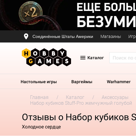
Соединённые Штаты Америки
Магазины
Игр
Каталог
Настольные игры
Варгеймы
Warhammer
Главная
Каталог
Аксессуары
Набор кубиков Stuff-Pro жемчужный голубой
Отзывы о Набор кубиков S
Холодное сердце