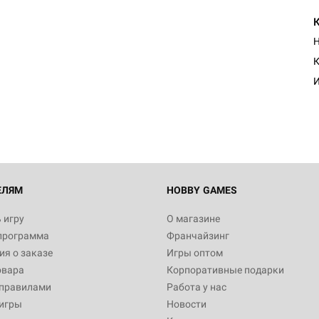
Н
К
И
ЕЛЯМ
HOBBY GAMES
 игру
О магазине
программа
Франчайзинг
я о заказе
Игры оптом
овара
Корпоративные подарки
 правилами
Работа у нас
игры
Новости