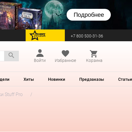
Подробнее
+7 800 500-31-36
перейти на Zvezda
Войти
Избранное
Корзина
дели
Хиты
Новинки
Предзаказы
Статьи
и Stuff Pro