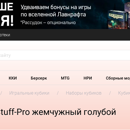
отеки
ККИ
Берсерк
MTG
НРИ
Сборные мо
Игральные кубики
Наборы кубиков
Кубик
tuff-Pro жемчужный голубой