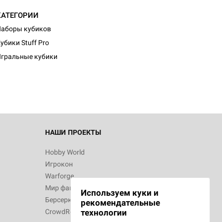
КАТЕГОРИИ
аборы кубиков
убики Stuff Pro
гральные кубики
НАШИ ПРОЕКТЫ
Hobby World
Игрокон
Warforge
Мир фантастики
Используем куки и
Берсерк
рекомендательные
CrowdRepublic
технологии