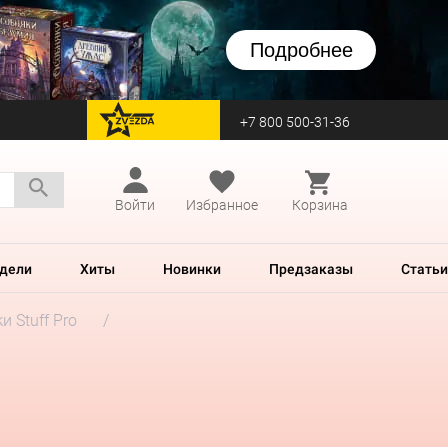
Подробнее
+7 800 500-31-36
перейти на Zvezda
Войти
Избранное
Корзина
дели
Хиты
Новинки
Предзаказы
Статьи
и Stuff Pro