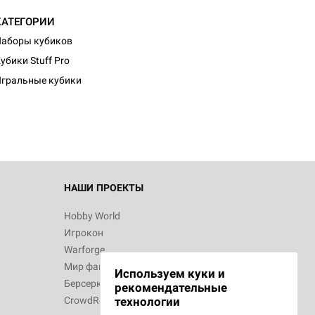
КАТЕГОРИИ
аборы кубиков
d Журнал
убики Stuff Pro
к: Братья
гральные кубики
d Звёздные
НАШИ ПРОЕКТЫ
Hobby World
Игрокон
d Сумерки
Warforge
: Грозовой
Мир фантастики
Используем куки и
Берсерк
рекомендательные
CrowdRepublic
технологии