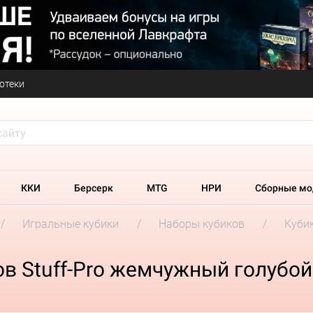
отеки
ККИ
Берсерк
MTG
НРИ
Сборные мо
Игральные кубики
Наборы кубиков
Кубик
в Stuff-Pro жемчужный голубой