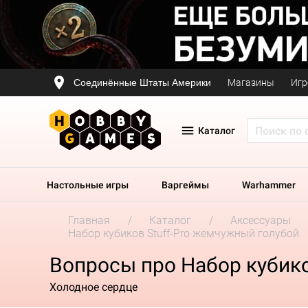
Соединённые Штаты Америки
Магазины
Игр
Каталог
Настольные игры
Варгеймы
Warhammer
Главная
Каталог
Аксессуары
Набор кубиков Stuff-Pro жемчужный голубой
Вопросы про Набор кубико
Холодное сердце