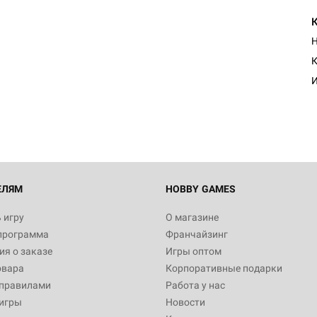
Н
Настольная игра Hobby Worl
К
"Мир фантастики. Спецвыпус
Стругацкие"
И
1 490
Настольная игра Hobby Worl
империи: Боевая тревога
799
ЕЛЯМ
HOBBY GAMES
 игру
О магазине
программа
Франчайзинг
Настольная игра Hobby Worl
я о заказе
Игры оптом
империи. Четвёртая редакция
овара
Корпоративные подарки
Рубеж
12 990
 правилами
Работа у нас
игры
Новости