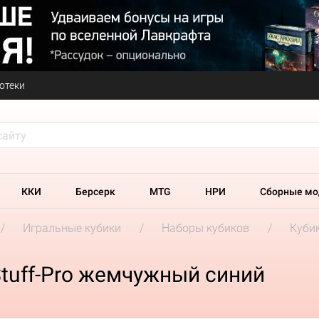
отеки
ККИ
Берсерк
MTG
НРИ
Сборные мо
Игральные кубики
Наборы кубиков
Кубик
tuff-Pro жемчужный синий