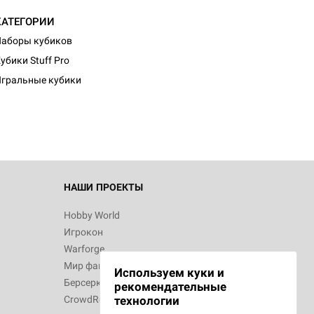
КАТЕГОРИИ
аборы кубиков
убики Stuff Pro
гральные кубики
НАШИ ПРОЕКТЫ
Hobby World
Игрокон
Warforge
Мир фантастики
Используем куки и
Берсерк
рекомендательные
CrowdRepublic
технологии