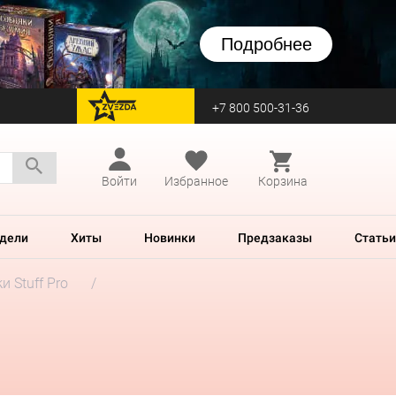
Подробнее
+7 800 500-31-36
перейти на Zvezda
Войти
Избранное
Корзина
дели
Хиты
Новинки
Предзаказы
Статьи
и Stuff Pro