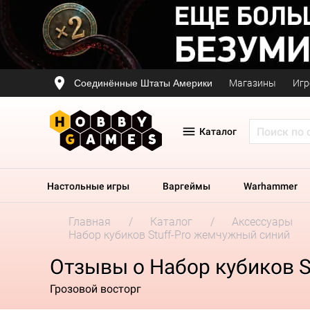
Соединённые Штаты Америки
Магазины
Игр
Каталог
Настольные игры
Варгеймы
Warhammer
Главная
Каталог
Аксессуары
Набор кубиков Stuff-Pro жемчужный синий
Отзывы о Набор кубиков S
Грозовой восторг