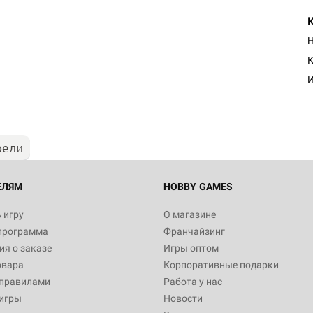
Н
К
И
рели
ЕЛЯМ
HOBBY GAMES
 игру
О магазине
программа
Франчайзинг
я о заказе
Игры оптом
овара
Корпоративные подарки
 правилами
Работа у нас
игры
Новости