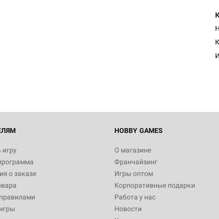
Н
К
И
ЕЛЯМ
HOBBY GAMES
 игру
О магазине
программа
Франчайзинг
я о заказе
Игры оптом
овара
Корпоративные подарки
 правилами
Работа у нас
игры
Новости