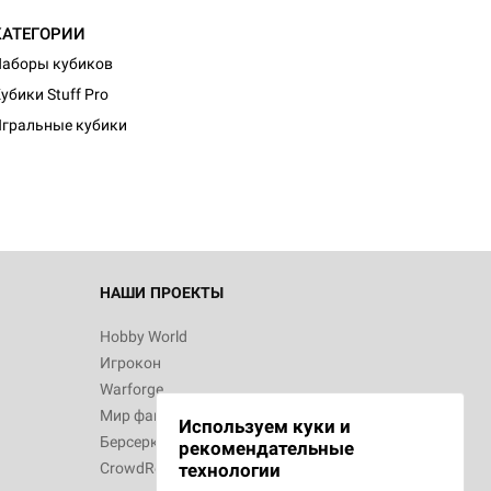
КАТЕГОРИИ
аборы кубиков
убики Stuff Pro
гральные кубики
НАШИ ПРОЕКТЫ
Hobby World
Игрокон
Warforge
Мир фантастики
Используем куки и
Берсерк
рекомендательные
CrowdRepublic
технологии