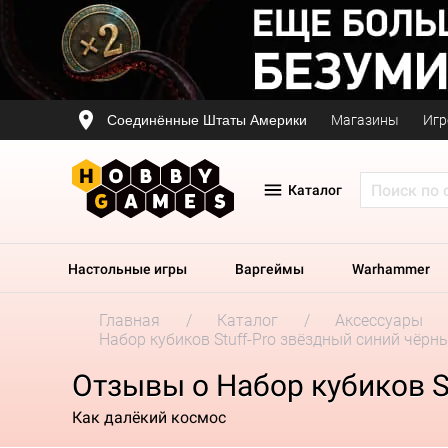
Соединённые Штаты Америки
Магазины
Игр
Каталог
Настольные игры
Варгеймы
Warhammer
Главная
Каталог
Аксессуары
Набор кубиков Stuff-Pro звёздный синий чёрн
Отзывы о Набор кубиков S
Как далёкий космос