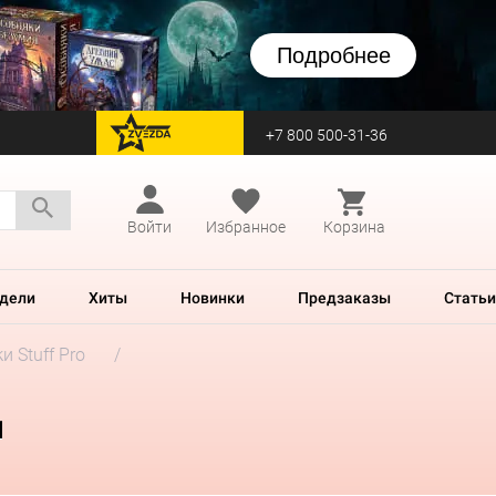
Подробнее
+7 800 500-31-36
перейти на Zvezda
Войти
Избранное
Корзина
дели
Хиты
Новинки
Предзаказы
Статьи
и Stuff Pro
й