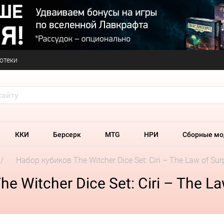
отеки
ККИ
Берсерк
MTG
НРИ
Сборные мо
Набор кубиков The Witcher Dice Set: Ciri – The Law of Surp
Witcher Dice Set: Ciri – The Law