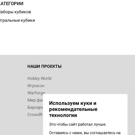
КАТЕГОРИИ
d Журнал
аборы кубиков
к: Братья
гральные кубики
d Звёздные
НАШИ ПРОЕКТЫ
Hobby World
Игрокон
d Сумерки
Warforge
: Грозовой
Мир фантастики
Используем куки и
Берсерк
рекомендательные
CrowdRepublic
технологии
Это чтобы сайт работал лучше.
Оставаясь с нами, вы соглашаетесь на
d Ужас