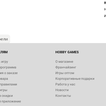
Настольная игра Hobby Worl
Н
"Мир фантастики. Спецвыпус
Стругацкие"
И
1 490
рели
Настольная игра Hobby Worl
империи: Боевая тревога
799
ЕЛЯМ
HOBBY GAMES
 игру
О магазине
программа
Франчайзинг
Настольная игра Hobby Worl
я о заказе
Игры оптом
империи. Четвёртая редакция
овара
Корпоративные подарки
Рубеж
12 990
 правилами
Работа у нас
игры
Новости
з скидки
Контакты
е приложение
Настольная игра Hobby Worl