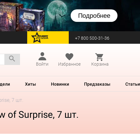
Подробнее
+7 800 500-31-36
перейти на Zvezda
Войти
Избранное
Корзина
дели
Хиты
Новинки
Предзаказы
Статьи
rise, 7 шт.
 of Surprise, 7 шт.