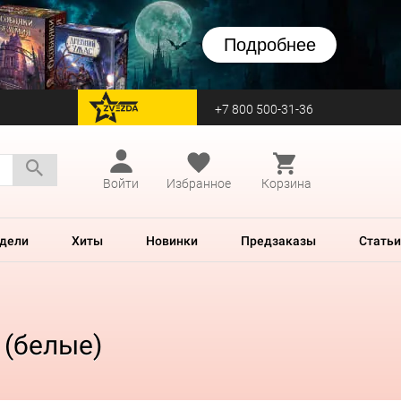
Подробнее
+7 800 500-31-36
перейти на Zvezda
Войти
Избранное
Корзина
дели
Хиты
Новинки
Предзаказы
Статьи
 (белые)