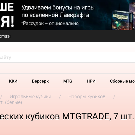
отеки
ККИ
Берсерк
MTG
НРИ
Сборные мо
Игральные кубики
Наборы кубиков
. (белые)
ских кубиков MTGTRADE, 7 шт.