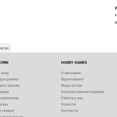
Н
И
рели
ЕЛЯМ
HOBBY GAMES
 игру
О магазине
программа
Франчайзинг
я о заказе
Игры оптом
овара
Корпоративные подарки
 правилами
Работа у нас
игры
Новости
з скидки
Контакты
е приложение