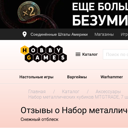
Соединённые Штаты Америки
Магазины
Игр
Каталог
Настольные игры
Варгеймы
Warhammer
Главная
Каталог
Аксессуары
Набор металлических кубиков MTGTRADE, 7 шт
Отзывы о Набор металличе
Снежный отблеск