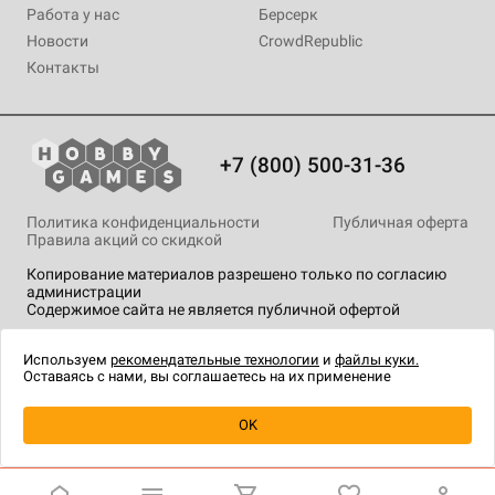
Работа у нас
Берсерк
Новости
CrowdRepublic
Контакты
+7 (800) 500-31-36
Политика конфиденциальности
Публичная оферта
Правила акций со скидкой
Копирование материалов разрешено только по согласию
администрации
Содержимое сайта не является публичной офертой
На сайте Hobby Games применяются
рекомендательные
технологии
.
Используем
рекомендательные технологии
и
файлы куки.
Оставаясь с нами, вы соглашаетесь на их применение
Уведомить о наличии
OK