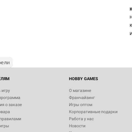
Н
К
И
рели
ЕЛЯМ
HOBBY GAMES
 игру
О магазине
программа
Франчайзинг
я о заказе
Игры оптом
овара
Корпоративные подарки
 правилами
Работа у нас
игры
Новости