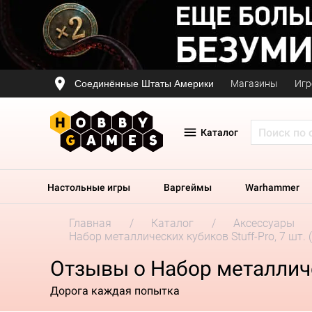
Соединённые Штаты Америки
Магазины
Игр
Каталог
Настольные игры
Варгеймы
Warhammer
Главная
Каталог
Аксессуары
Набор металлических кубиков Stuff-Pro, 7 шт.
Отзывы о Набор металличес
Дорога каждая попытка