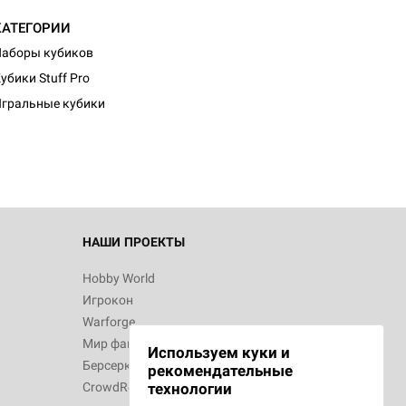
КАТЕГОРИИ
аборы кубиков
убики Stuff Pro
гральные кубики
НАШИ ПРОЕКТЫ
Hobby World
Игрокон
Warforge
Мир фантастики
Используем куки и
Берсерк
рекомендательные
CrowdRepublic
технологии