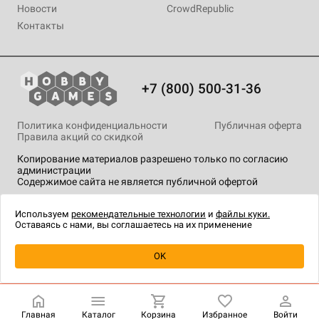
Новости
CrowdRepublic
Контакты
+7 (800) 500-31-36
Политика конфиденциальности
Публичная оферта
Правила акций со скидкой
Копирование материалов разрешено только по согласию
администрации
Содержимое сайта не является публичной офертой
На сайте Hobby Games применяются
рекомендательные
технологии
.
Используем
рекомендательные технологии
и
файлы куки.
Оставаясь с нами, вы соглашаетесь на их применение
Уведомить о наличии
OK
Главная
Каталог
Корзина
Избранное
Войти