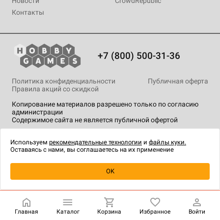
Новости
CrowdRepublic
Контакты
+7 (800) 500-31-36
Политика конфиденциальности
Публичная оферта
Правила акций со скидкой
Копирование материалов разрешено только по согласию
администрации
Содержимое сайта не является публичной офертой
На сайте Hobby Games применяются
рекомендательные
технологии
.
Используем
рекомендательные технологии
и
файлы куки.
Оставаясь с нами, вы соглашаетесь на их применение
Уведомить о наличии
OK
Главная
Каталог
Корзина
Избранное
Войти