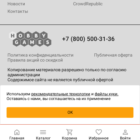
Новости
CrowdRepublic
Контакты
+7 (800) 500-31-36
Политика конфиденциальности
Публичная оферта
Правила акций со скидкой
Копирование материалов разрешено только по согласию
администрации
Содержимое сайта не является публичной офертой
На сайте Hobby Games применяются
рекомендательные
технологии
.
Используем
рекомендательные технологии
и
файлы куки.
Оставаясь с нами, вы соглашаетесь на их применение
Уведомить о наличии
OK
Главная
Каталог
Корзина
Избранное
Войти